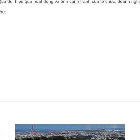
Qua đó, hiệu quả hoạt động và tính cạnh tranh của tổ chức, doanh ng
như: