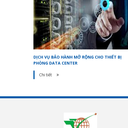
DỊCH VỤ BẢO HÀNH MỞ RỘNG CHO THIẾT BỊ
PHÒNG DATA CENTER
Chi tiết