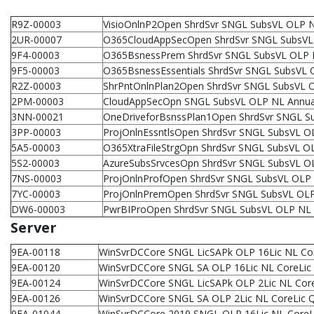
R9Z-00003
VisioOnlnP2Open ShrdSvr SNGL SubsVL OLP N
2UR-00007
O365CloudAppSecOpen ShrdSvr SNGL SubsVL 
9F4-00003
O365BsnessPrem ShrdSvr SNGL SubsVL OLP N
9F5-00003
O365BsnessEssentials ShrdSvr SNGL SubsVL 
R2Z-00003
ShrPntOnlnPlan2Open ShrdSvr SNGL SubsVL O
2PM-00003
CloudAppSecOpn SNGL SubsVL OLP NL Annual
3NN-00021
OneDriveforBsnssPlan1Open ShrdSvr SNGL Su
3PP-00003
ProjOnlnEssntlsOpen ShrdSvr SNGL SubsVL O
5A5-00003
O365XtraFileStrgOpn ShrdSvr SNGL SubsVL O
5S2-00003
AzureSubsSrvcesOpn ShrdSvr SNGL SubsVL OL
7NS-00003
ProjOnlnProfOpen ShrdSvr SNGL SubsVL OLP 
7YC-00003
ProjOnlnPremOpen ShrdSvr SNGL SubsVL OLP
DW6-00003
PwrBIProOpen ShrdSvr SNGL SubsVL OLP NL 
Server
9EA-00118
WinSvrDCCore SNGL LicSAPk OLP 16Lic NL Cor
9EA-00120
WinSvrDCCore SNGL SA OLP 16Lic NL CoreLic 
9EA-00124
WinSvrDCCore SNGL LicSAPk OLP 2Lic NL Core
9EA-00126
WinSvrDCCore SNGL SA OLP 2Lic NL CoreLic Q
9EA-01044
WinSvrDCCore 2019 SNGL OLP 16Lic NL CoreLi