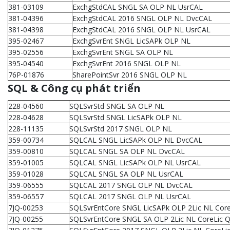
381-03109
ExchgStdCAL SNGL SA OLP NL UsrCAL
381-04396
ExchgStdCAL 2016 SNGL OLP NL DvcCAL
381-04398
ExchgStdCAL 2016 SNGL OLP NL UsrCAL
395-02467
ExchgSvrEnt SNGL LicSAPk OLP NL
395-02556
ExchgSvrEnt SNGL SA OLP NL
395-04540
ExchgSvrEnt 2016 SNGL OLP NL
76P-01876
SharePointSvr 2016 SNGL OLP NL
SQL & Công cụ phát triển
228-04560
SQLSvrStd SNGL SA OLP NL
228-04628
SQLSvrStd SNGL LicSAPk OLP NL
228-11135
SQLSvrStd 2017 SNGL OLP NL
359-00734
SQLCAL SNGL LicSAPk OLP NL DvcCAL
359-00810
SQLCAL SNGL SA OLP NL DvcCAL
359-01005
SQLCAL SNGL LicSAPk OLP NL UsrCAL
359-01028
SQLCAL SNGL SA OLP NL UsrCAL
359-06555
SQLCAL 2017 SNGL OLP NL DvcCAL
359-06557
SQLCAL 2017 SNGL OLP NL UsrCAL
7JQ-00253
SQLSvrEntCore SNGL LicSAPk OLP 2Lic NL Core
7JQ-00255
SQLSvrEntCore SNGL SA OLP 2Lic NL CoreLic Q