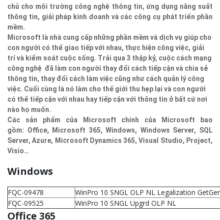
chủ cho môi trường công nghệ thông tin, ứng dụng năng suất
thông tin, giải pháp kinh doanh và các công cụ phát triển phần
mềm.
Microsoft là nhà cung cấp những phần mềm và dịch vụ giúp cho
con người có thể giao tiếp với nhau, thực hiện công việc, giải
trí và kiểm soát cuộc sống. Trải qua 3 thập kỷ, cuộc cách mạng
công nghệ đã làm con người thay đổi cách tiếp cận và chia sẻ
thông tin, thay đổi cách làm việc cũng như cách quản lý công
việc. Cuối cùng là nó làm cho thế giới thu hẹp lại và con người
có thể tiếp cận với nhau hay tiếp cận với thông tin ở bất cứ nơi
nào họ muốn.
Các sản phẩm của Microsoft chính của Microsoft bao
gồm:
Office, Microsoft 365, Windows, Windows Server, SQL
Server, Azure, Microsoft Dynamics 365, Visual Studio, Project,
Visio…
Windows
FQC-09478
WinPro 10 SNGL OLP NL Legalization GetGe
FQC-09525
WinPro 10 SNGL Upgrd OLP NL
Office 365