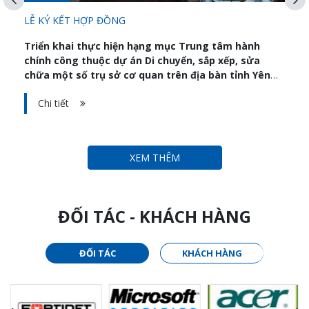
LỄ KÝ KẾT HỢP ĐỒNG
T
Triển khai thực hiện hạng mục Trung tâm hành
Te
chính công thuộc dự án Di chuyển, sắp xếp, sửa
để
chữa một số trụ sở cơ quan trên địa bàn tỉnh Yên
th
Bái.
kh
Chi tiết
XEM THÊM
ĐỐI TÁC - KHÁCH HÀNG
ĐỐI TÁC
KHÁCH HÀNG